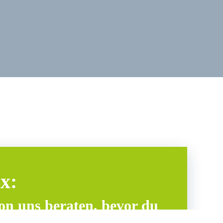
x:
von uns beraten, bevor du